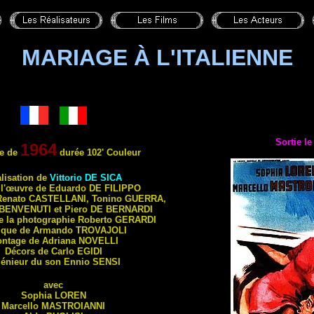
MARIAGE À L'ITALIENNE
Sortie l
1964
e de
durée 102' Couleur
lisation de
Vittorio
DE SICA
 l'œuvre de Eduardo
DE FILIPPO
Renato
CASTELLANI
, Tonino
GUERRA
,
BENVENUTI
et Piero
DE BERNARDI
de la photographie Roberto
GERARDI
ique de Armando
TROVAJOLI
ntage de Adriana
NOVELLI
Décors de Carlo
EGIDI
génieur du son Ennio
SENSI
avec
Sophia
LOREN
Marcello
MASTROIANNI