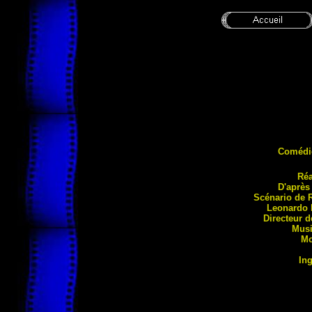
Comédi
Réa
D'
après
Scénario de 
Leonardo
Directeur 
Mus
Mo
In