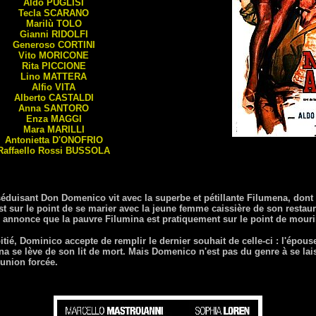
Aldo
PUGLISI
Tecla
SCARANO
Marilù
TOLO
Gianni
RIDOLFI
Generoso
CORTINI
Vito
MORICONE
Rita
PICCIONE
Lino
MATTERA
Alfio
VITA
Alberto
CASTALDI
Anna
SANTORO
Enza
MAGGI
Mara
MARILLI
Antonietta
D'ONOFRIO
Raffaello Rossi
BUSSOLA
éduisant Don Domenico vit avec la superbe et pétillante Filumena, dont i
t sur le point de se marier avec la jeune femme caissière de son restaur
i annonce que la pauvre Filumina est pratiquement sur le point de mourir
itié, Dominico accepte de remplir le dernier souhait de celle-ci : l'épou
 se lève de son lit de mort. Mais Domenico n'est pas du genre à se lais
 union forcée.