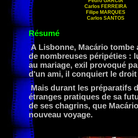
Pedro
GARCIA
Carlos
FERREIRA
Filipe
MARQUES
Carlos
SANTOS
Résumé
A Lisbonne, Macário tombe a
de nombreuses péripéties : l
au mariage, exil provoqué pa
d'un ami, il conquiert le droit
Mais durant les préparatifs 
étranges pratiques de sa futu
de ses chagrins, que Macário
nouveau voyage.