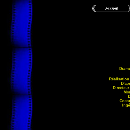
Dram
Réal
isation
D'ap
Directeur
Mo
D
Costu
Ingé