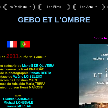
GEBO ET L'OMBRE
Sortie le
2011
e de
durée 95' Couleur
 et scénario de
Manoël
DE OLIVEIRA
rès l'œuvre de Raul
BRANDÃO
 de la photographie
Renato
BERTA
ntage de
Valérie
LOISELEUX
écors de Christian
MARTI
mes de Adelaïde Maria
TRÊPA
nieur du son Henri
MAÏKOFF
avec
Claudia
CARDINALE
Michael
LONSDALE
Jeanne
MOREAU