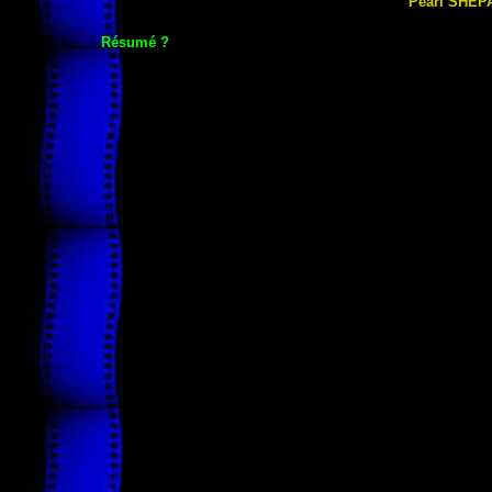
Pearl
SHEP
Résumé ?