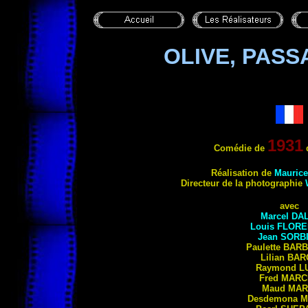
OLIVE, PAS
1931
Comédie de
d
Réalisation de
Mauric
Directeur de la photographie
avec
Marcel
DAL
Louis
FLORE
Jean
SORB
Paulette
BARB
Lilian
BAR
Raymond
L
Fred
MARC
Maud
MAR
Desdemona
M