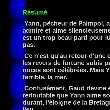
Résumé
Yann, pêcheur de Paimpol, a 
admire et aime silencieusemen
est un trop beau parti pour lui
pas.
Ce n'est qu'au retour d'une
les revers de fortune subis par
noces sont célébrées. Mais Y
terrible, la mer.
Confusément, Gaud devine en
redoutable que Yann aime so
durant, l'éloigne de la Breta
lieu.