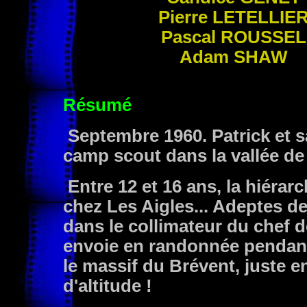
Pierre
LETELLIE
Pascal
ROUSSEL
Adam
SHAW
Résumé
Septembre 1960. Patrick et sa
camp scout dans la vallée d
Entre 12 et 16 ans, la hiérar
chez Les Aigles... Adeptes de
dans le collimateur du chef de 
envoie en randonnée pendant t
le massif du Brévent, juste 
d'altitude !