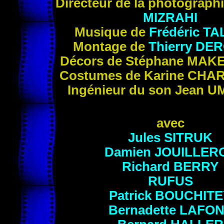
Directeur de la photograph
MIZRAHI
Musique de
Frédéric
TA
Mon
tage de
Thierry
DER
Décors de Stéphane
MAK
Costumes de Karine
CHAR
Ingénieur du son Jean
U
avec
Jules
SITRUK
Damien
JOUILLER
Richard
BERRY
RUFUS
Patrick
BOUCHITE
Bernadette
LAFON