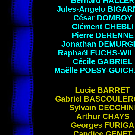
Bernard
HALLER
Jules-Angelo
BIGAR
César
DOMBOY
Clément
CHEBLI
Pierre
DERENNE
Jonathan
DEMURG
Raphaël
FUCHS-WIL
Cécile
GABRIEL
Maëlle
POESY-GUIC
Lucie
BARRET
Gabriel
BASCOULER
Sylvain
CECCHIN
Arthur
CHAYS
Georges
FURIGA
Candice
GENET