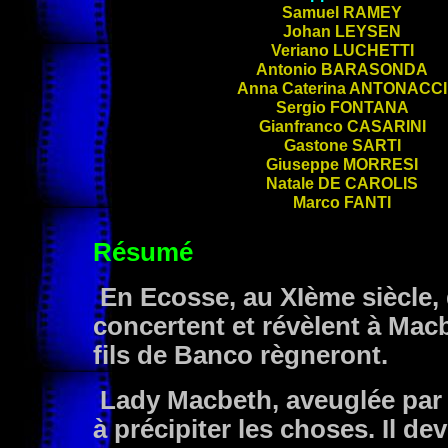
Samuel
RAMEY
Johan
LEYSEN
Veriano
LUCHETTI
Antonio
BARASONDA
Anna Caterina
ANTONACCI
Sergio
FONTANA
Gianfranco
CASARINI
Gastone
SARTI
Giuseppe
MORRESI
Natale
DE CAROLIS
Marco
FANTI
Résumé
En Ecosse, au XIème siècle, 
concertent et révèlent à Macb
fils de Banco règneront.
Lady Macbeth, aveuglée par 
à précipiter les choses. Il d