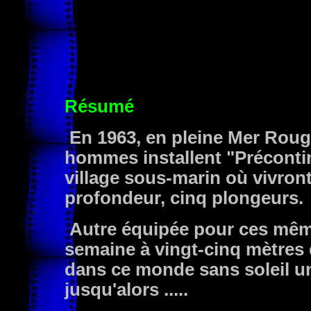
Résumé
En 1963, en pleine Mer Rou
hommes installent "Précontin
village sous-marin où vivron
profondeur, cinq plongeurs.
Autre équipée pour ces même
semaine à vingt-cinq mètres 
dans ce monde sans soleil un
jusqu'alors .....