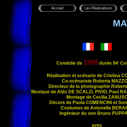
MA
1998
Comédie de
durée 94' Co
Réalis
ation et scénario de Cristina
CO
Co-scénariste Roberta
MAZZO
Directeur de la photographie Rober
Musique de Aldo
DE SCALZI
,
PIVIO
, Paul
RA
Montage de Cecilia
ZANUS
Décors de Paola
COMENCINI
et Son
Costumes de Antonella
BERA
Ingénieur du son Bruno
PUPP
avec