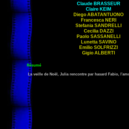
Claude
BRASSEUR
Claire
KEIM
Diego
ABATANTUONO
Francesca
NERI
Stefania
SANDRELLI
Cecilia
DAZZI
Paolo
SASSANELLI
Lunetta
SAVINO
Emilio
SOLFRIZZI
Gigio
ALBERTI
Résumé
La veille de Noël, Julia rencontre par hasard Fabio, l'a