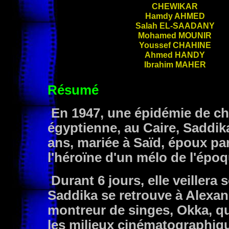
CHEWIKAR
Hamdy
AHMED
Salah
EL-SAADANY
Mohamed
MOUNIR
Youssef
CHAHINE
Ahmed
HANDY
Ibrahim
MAHER
Résumé
En 1947, une épidémie de ch
égyptienne, au Caire, Saddik
ans, mariée à Saïd, époux para
l'héroïne d'un mélo de l'époq
Durant 6 jours, elle veillera s
Saddika se retrouve à Alexa
montreur de singes, Okka, qu
les milieux cinématographique