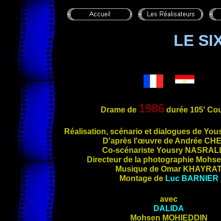
LE SI
1986
Drame de
durée 105' Cou
Réalisation,
scénario et dialogues de You
D'après l'œuvre de Andrée
CHE
Co-scénariste Yousry
NASRAL
Directeur de la photographie Mohs
Musique de Omar KHAYRA
Montage de
Luc
BARNIER
avec
DALIDA
Mohsen
MOHIEDDIN