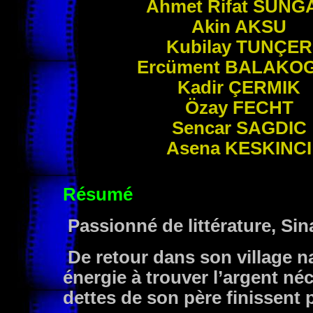
Ahmet Rifat
SUNG
Akin
AKSU
Kubilay
TUNÇER
Ercüment
BALAKO
Kadir
ÇERMIK
Özay
FECHT
Sencar
SAGDIC
Asena
KESKINCI
Résumé
Passionné de littérature, Sin
De retour dans son village na
énergie à trouver l’argent néc
dettes de son père finissent 