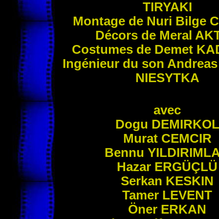
TIRYAKI
Montage de Nuri Bilge
C
Décors de Meral
AK
Costumes de Demet
KA
Ingénieur du son Andrea
NIESYTKA
avec
Dogu
DEMIRKO
Murat
CEMCIR
Bennu
YILDIRIML
Hazar
ERGÜÇLÜ
Serkan
KESKIN
Tamer
LEVENT
Öner
ERKAN