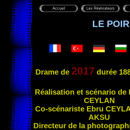
LE POI
2017
Drame de
durée 188
Réali
sation et scénario de 
CEYLAN
Co-scénariste Ebru
CEYL
AKSU
Directeur de la photograp