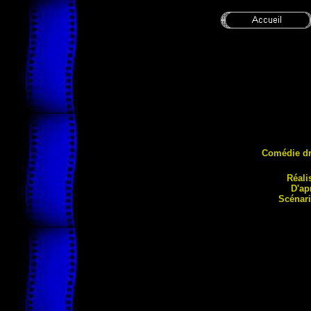
Comédie d
Réali
D'ap
Scénari