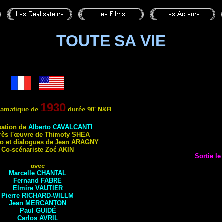
TOUTE SA VIE
1930
ramatique de
durée 90'
N&B
satio
n de
Alberto
CAVALCANTI
rè
s l'œuvre de Thimoty S
HEA
o et dialogues de Jean
ARAGNY
Co-scénariste
Zoé
AKIN
Sortie l
avec
Marcelle
CHANTAL
Fernand
FABRE
Elmire
VAUTIER
Pierre
RICHARD-WILLM
Jean
MERCANTON
Paul
GUIDÉ
Carlos
AVRIL