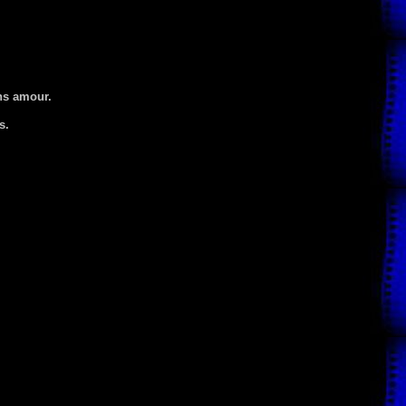
ans amour.
s.