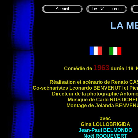
LA M
1963
Comédie de
durée 119'
Réal
isation et scénario de Renato
CA
Co-scénaristes Leonardo
BENVENUTI
et Pie
Directeur de la photographie Antoni
Musique de Carlo
RUSTICHEL
Montage de Jolanda
BENVENU
avec
Gina
LOLLOBRIGIDA
Jean-Paul
BELMONDO
Noël
ROQUEVERT