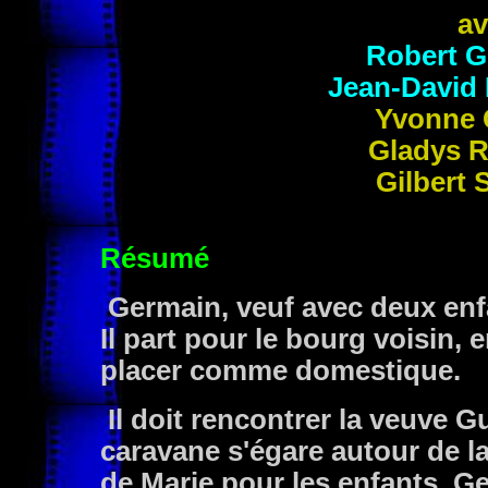
av
Robert
G
Jean-David
Yvonne
Gladys
Gilbert
Résumé
Germain, veuf avec deux enf
Il part pour le bourg voisin, 
placer comme domestique.
Il doit rencontrer la veuve Gu
caravane s'égare autour de la
de Marie pour les enfants, G