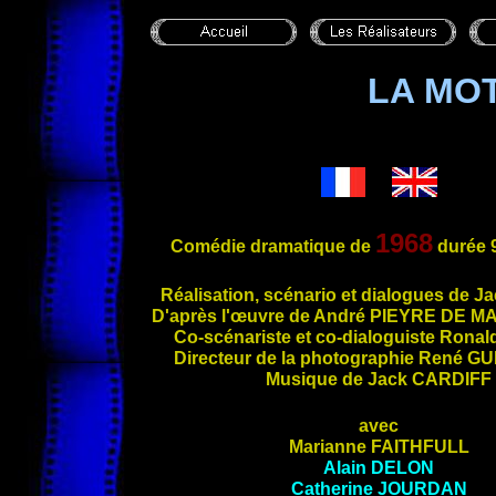
LA MO
1968
Comédie dramatique de
durée 
Réalisation, scé
nario et dialogues de J
D'après l'œuvre de André
PIEYRE DE M
Co-scénariste et co-dialoguiste Ronal
Directeur de la photographie René
GU
Musique de Jack
CARDIFF
avec
Marianne
FAITHFULL
Alain
DELON
Catherine
JOURDAN