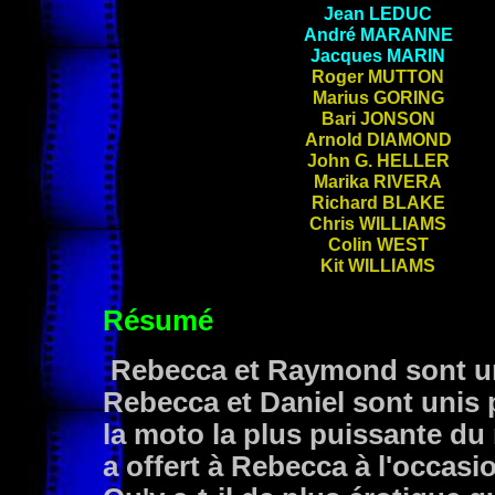
Jean
LEDUC
André
MARANNE
Jacques
MARIN
Roger
MUTTON
Marius
GORING
Bari
JONSON
Arnold
DIAMOND
John G.
HELLER
Marika
RIVERA
Richard
BLAKE
Chris
WILLIAMS
Colin
WEST
Kit
WILLIAMS
Résumé
Rebecca et Raymond sont uni
Rebecca et Daniel sont unis 
la moto la plus puissante du
a offert à Rebecca à l'occa