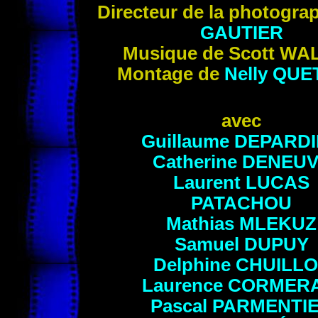
Directeur de la photogra
GAUTIER
Musique de Scott
WA
Montage de
Nelly
QUE
avec
Guillaume
DEPARDI
Catherine
DENEUV
Laurent
LUCAS
PATACHOU
Mathias
MLEKUZ
Samuel
DUPUY
Delphine
CHUILLO
Laurence
CORMERA
Pascal
PARMENTI