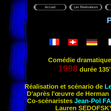
Comédie dramatique
1998
durée
135'
Réalisat
ion et scénario de
L
D'après l'œuvre de Herman
Co-scén
aristes
Jean-Pol
F
Lauren
SEDOFSK