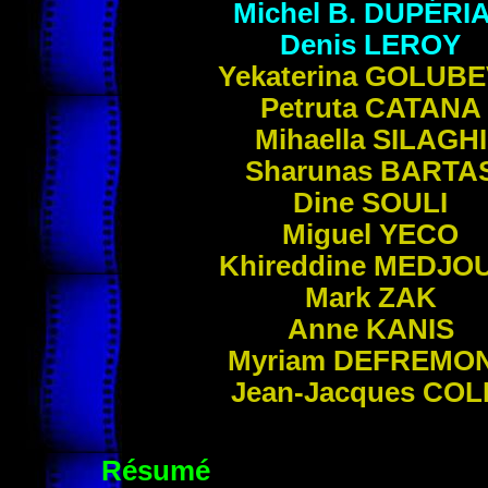
Michel B.
DUPÉRI
Denis
LEROY
Yekaterina
GOLUBE
Petruta
CATANA
Mihaella
SILAGHI
Sharunas
BARTA
Dine
SOULI
Miguel
YECO
Khireddine
MEDJOU
Mark
ZAK
Anne
KANIS
Myriam
DEFREMO
Jean-Jacques
COL
Résumé