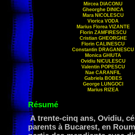
Mircea
DIACONU
Gheorghe
DINICA
Mara
NICOLESCU
Viorica
VODA
Marius Florea
VIZANTE
Florin
ZAMFIRESCU
Cristian
GHEORGHE
Florin
CALINESCU
Constantin
DRAGANESCU
Monica
GHIUTA
Ovidiu
NICULESCU
Valentin
POPESCU
Nae
CARANFIL
Gabriela
BOBES
George
LUNGOCI
Marius
RIZEA
Résumé
A trente-cinq ans, Ovidiu, cél
parents à Bucarest, en Rouman