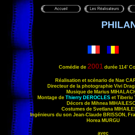
PHILA
2001
Comédie de
durée 114' C
Réalisation et scénario de Nae
CA
Directeur de la photographie Vivi Dra
Musique de Marius
MIHALAC
Montage de
Thierry
DEROCLES
et Tiberiu
Décors de Mihnea
MIHAILES
Costumes de Svetlana
MIHAIL
Ingénieurs du son Jean-Claude
BRISSON
, Fr
Horea
MURGU
avec