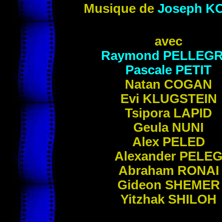
Musique de
Joseph
K
avec
Raymond
PELLEGR
Pascale
PETIT
Natan
COGAN
Evi
KLUGSTEIN
Tsipora
LAPID
Geula
NUNI
Alex
PELED
Alexander
PELE
Abraham
RONAI
Gideon
SHEMER
Yitzhak
SHILOH