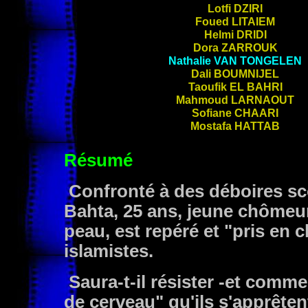
Lotfi
DZIRI
Foued
LITAIEM
Helmi
DRIDI
Dora
ZARROUK
Nathalie
VAN TONGELEN
Dali
BOUMNIJEL
Taoufik
EL BAHRI
Mahmoud
LARNAOUT
Sofiane
CHAARI
Mostafa
HATTAB
Résumé
Confronté à des déboires sco
Bahta, 25 ans, jeune chômeu
peau, est repéré et "pris en 
islamistes.
Saura-t-il résister -et comme
de cerveau" qu'ils s'apprêtent