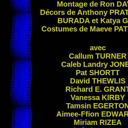
Montage de Ron
DA
Décors de Anthony
PRA
BURADA
et Katya
G
Costumes de Maeve
PA
avec
Callum
TURNER
Caleb Landry
JON
Pat
SHORTT
David
THEWLIS
Richard E.
GRAN
Vanessa
KIRBY
Tamsin
EGERTO
Aimee-Ffion
EDWA
Miriam
RIZEA