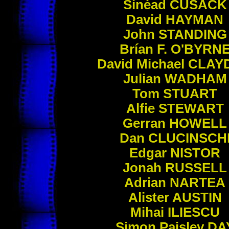
Sinéad
CUSACK
David
HAYMAN
John
STANDING
Brían F.
O'BYRN
David Michael
CLAY
Julian
WADHAM
Tom
STUART
Alfie
STEWART
Gerran
HOWELL
Dan
CLUCINSCH
Edgar
NISTOR
Jonah
RUSSELL
Adrian
NARTEA
Alister
AUSTIN
Mihai
ILIESCU
Simon Paisley
DA