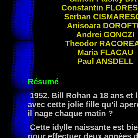
Constantin
FLORE
Serban
CISMARES
Anisoara
DOROFT
Andrei
GONCZI
Theodor
RACORE
Maria
FLACAU
Paul
ANSDELL
Résumé
1952. Bill Rohan a 18 ans et 
avec cette jolie fille qu’il ap
il nage chaque matin ?
Cette idylle naissante est bie
pour effectuer deux années de