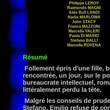
Philippe
LEROY
Raimondo
MAGNI
Aldo Bufi
LANDI
Nadia
MARLOWA
John
STACY
Franca
MAZZONI
Marcella
VALERI
Paola
DI MARIO
Stefano
BALLI
Marcella
ROVENA
Résumé
Follement épris d'une fille, b
rencontrée, un jour, sur le po
bureaucrate intellectuel, roma
littéralement perdu la tête.
Malgré les conseils de prude
Stefano, Emilio refuse de con