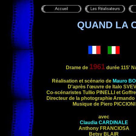
QUAND LA 
1961
Drame de
durée 115'
N
Réalisation et scénario de
Mauro
BO
D
'après l'œuvre de Italo
SVE
Co-scénaristes Tullio
PINELLI
et Goffr
Directeur de la photographie Armando
Musique de Piero
PICCIONI
avec
Claudia
CARDINALE
Anthony
FRANCIOSA
Betsy
BLAIR