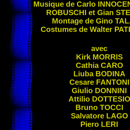
Musique de Carlo
INNOCE
ROBUSCHI
et Gian
STE
Montage de Gino
TA
Costumes de Walter
PAT
avec
Kirk
MORRIS
Cathia
CARO
Liuba
BODINA
Cesare
FANTONI
Giulio
DONNINI
Attilio
DOTTESI
Bruno
TOCCI
Salvatore
LAGO
Piero
LERI