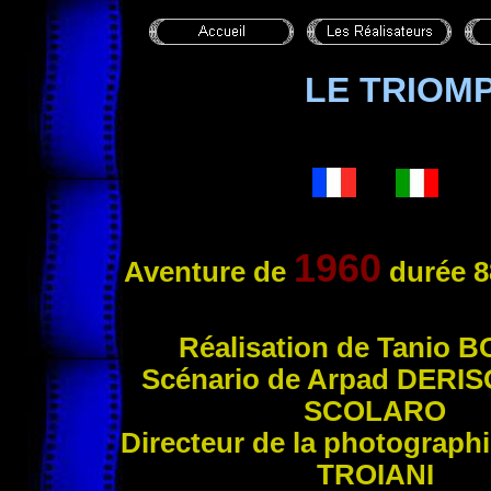
LE TRIOM
1960
Aventure
de
durée 8
Réal
isation de Tanio
B
Scénario de Arpad
DERIS
SCOLARO
Directeur de la photograph
TROIANI