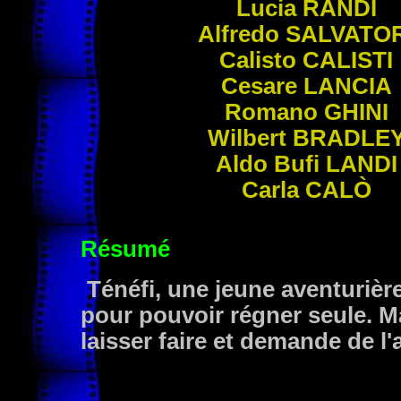
Lucia
RANDI
Alfredo
SALVATOR
Calisto
CALISTI
Cesare
LANCIA
Romano
GHINI
Wilbert
BRADLE
Aldo Bufi
LANDI
Carla
CALÒ
Résumé
Ténéfi, une jeune aventurièr
pour pouvoir régner seule. Ma
laisser faire et demande de l