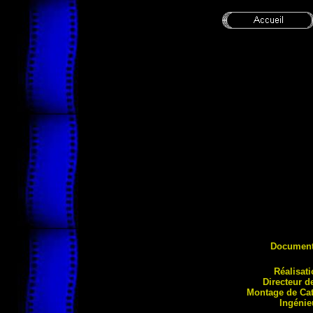
Document
Réalisat
Directeur d
Montage de Ca
Ing
énie