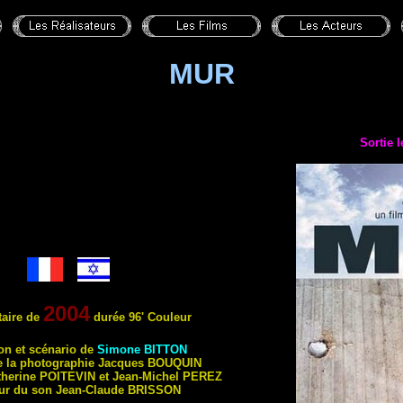
MUR
Sortie 
2004
aire
de
durée 96' Couleur
ion et scénario de
Simone
BITTON
e la photogr
aphie Jacques
BOUQUIN
therine
POITEVIN
et Jean-Michel
PEREZ
ur du son Jean-Claude
BRISSON