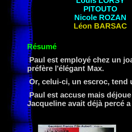
Louis
LORSY
PITOUTO
Nicole
ROZAN
Léon
BARSAC
Résumé
Paul est employé chez un joai
préfère l'élégant Max.
Or, celui-ci, un escroc, tend u
Paul est accuse mais déjoue
Jacqueline avait déjà percé a 