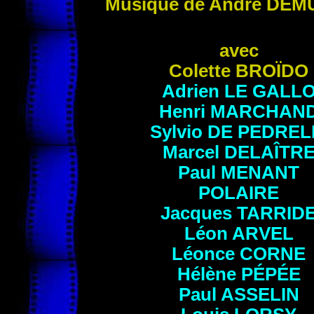
Musique de André
DEM
avec
Colette
BROÏDO
Adrien
LE GALL
Henri
MARCHAN
Sylvio
DE PEDREL
Marcel
DELAÎTR
Paul
MENANT
POLAIRE
Jacques
TARRID
Léon
ARVEL
Léonce
CORNE
Hélène
PÉPÉE
Paul
ASSELIN