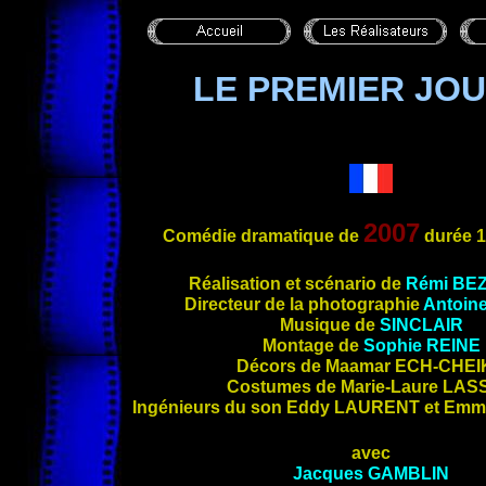
LE PREMIER JOU
2007
Comédie dramatique de
durée
1
Réalisation et sc
énario de
Rémi
BE
Directeur de la photographie
Antoin
Musique de
SINCLAIR
Montage de
Sophie
REINE
Décors de Maamar
ECH-CHEI
Costumes de Marie-Laure
LAS
Ingénieurs du son Eddy
LAURENT
et Emm
avec
Jacques
GAMBLIN