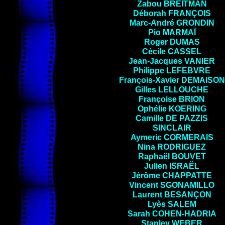
Zabou
BREITMAN
Déborah
FRANÇOIS
Marc-André
GRONDIN
Pio
MARMAÏ
Roger
DUMAS
Cécile
CASSEL
Jean-Jacques
VANIER
Philippe
LEFEBVRE
François-Xavier
DEMAISON
Gilles
LELLOUCHE
Françoise
BRION
Ophélie
KOERING
Camille
DE PAZZIS
SINCLAIR
Aymeric
CORMERAIS
Nina
RODRIGUEZ
Raphaël
BOUVET
Julien
ISRAËL
Jérôme
CHAPPATTE
Vincent
SGONAMILLO
Laurent
BESANÇON
Lyès
SALEM
Sarah
COHEN-HADRIA
Stanley
WEBER