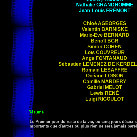
Nathalie
GRANDHOMME
Jean-Louis
FRÉMONT
Chloé
AGEORGES
Valentin
BARNISKE
Marie-Eve
BERNARD
Benoît
BGR
Simon
COHEN
Loïs
COUVREUR
Ange
FONTANAUD
Sébastien
LEMENEZ DE KERDE
Romain
LESAFFRE
Océane
LOISON
Camille
MARDERY
Gabriel
MELOT
Lewis
RENÉ
Luigi
RIGOULOT
Résumé
Le Premier jour du reste de ta vie, ou cinq jours décisif
importants que d'autres où plus rien ne sera jamais parei