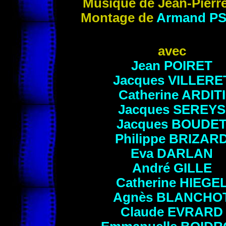
Musique de Jean-Pierr
Montage de
Armand
P
avec
Jean
POIRET
Jacques
VILLERE
Catherine
ARDITI
Jacques
SEREYS
Jacques
BOUDE
Philippe
BRIZAR
Eva
DARLAN
André
GILLE
Catherine
HIEGE
Agnès
BLANCHO
Claude
EVRARD