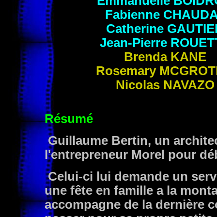
Emmanuelle
BOIDR
Fabienne
CHAUDA
Catherine
GAUTIE
Jean-Pierre
ROUET
Brenda
KANE
Rosemary
MCGROT
Nicolas
NAVAZO
Résumé
Guillaume Bertin, un archite
l'entrepreneur Morel pour dé
Celui-ci lui demande un servi
une fête en famille a la mont
accompagne de la dernière co