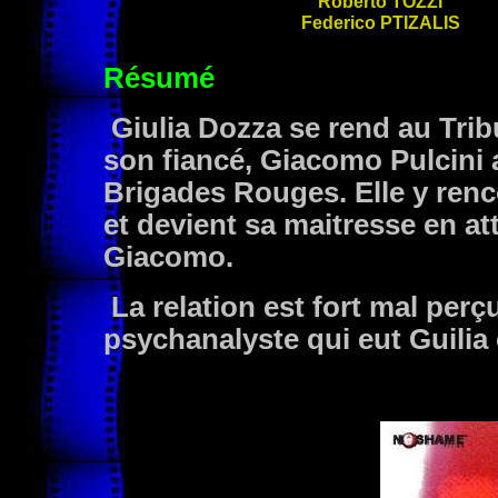
Roberto
TOZZI
Federico
PTIZALIS
Résumé
Giulia Dozza se rend au Tribu
son fiancé, Giacomo Pulcini
Brigades Rouges. Elle y ren
et devient sa maitresse en at
Giacomo.
La relation est fort mal perç
psychanalyste qui eut Guilia