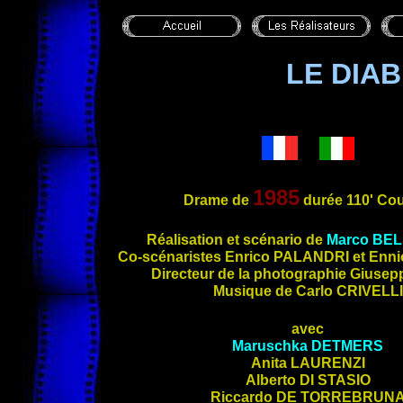
LE DIA
1985
Drame de
durée 110' Cou
Réalisation et scénario de
Marco
BEL
Co-scéna
ristes Enrico
PALANDRI
et Enn
Directeur de la photographie Giuse
Musique de Carlo
CRIVELLI
avec
Maruschka
DETMERS
Anita
LAURENZI
Alberto
DI STASIO
Riccardo
DE TORREBRUN