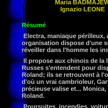
María
BADMAJE
Ignazio
LEONE
Résumé
Electra, maniaque périlleux, 
organisation dispose d'une s
réveiller dans l'homme les ins
Il propose aux chinois de la 
Russes s'entendent pour disp
Roland; ils se retrouvent à l
d'où un vrai cambrioleur, Gary
précieuse valise et... Monica,
Roland.
Poursuites, incendies, voitur