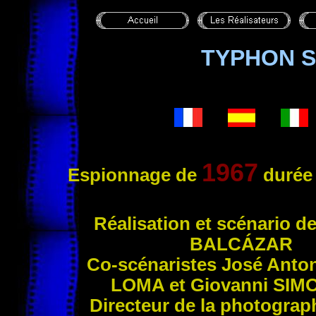
TYPHON 
1967
Espionnage
de
durée 
Réal
isation et scénario d
BALCÁZAR
Co-scénaristes José Anto
LOMA
et Giovanni
SIM
Directeur de la photograph