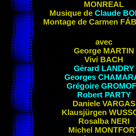
MONREAL
Musique de
Claude
BO
Montage de Carmen
FÁ
avec
George
MARTIN
Vivi
BACH
Gérard
LANDRY
Georges
CHAMAR
Grégoire
GROMOF
Robert
PARTY
Daniele
VARGAS
Klausjürgen
WUSS
Rosalba
NERI
Michel
MONTFOR