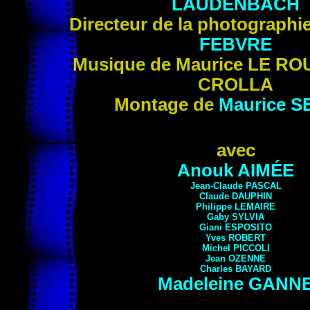
LAUDENBACH
Directeur de la photographi
FEBVRE
Musique de
Maurice LE ROU
CROLLA
Montage de
Maurice
S
avec
Anouk AIMÉE
Jean-Claude PASCAL
Claude DAUPHIN
Philippe LEMAIRE
Gaby SYLVIA
Giani ESPOSITO
Yves ROBERT
Michel PICCOLI
Jean
OZENNE
Charles
BAYARD
Madeleine
GANN