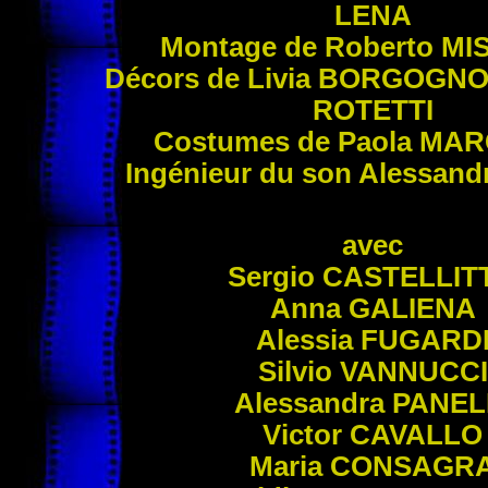
LENA
Montage de Roberto
MI
Décors de Livia
BORGOGNO
ROTETTI
Costumes de Paola
MAR
Ingénieur du son Alessan
avec
Sergio
CASTELLIT
Anna
GALIENA
Alessia
FUGARD
Silvio
VANNUCCI
Alessandra
PANEL
Victor
CAVALLO
Maria
CONSAGR