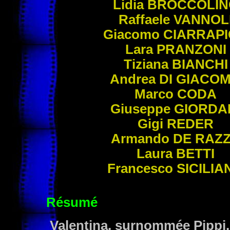
Lidia
BROCCOLIN
Raffaele
VANNOL
Giacomo
CIARRAP
Lara
PRANZONI
Tiziana
BIANCHI
Andrea
DI GIACO
Marco
CODA
Giuseppe
GIORDA
Gigi
REDER
Armando
DE
RAZ
Laura
BETTI
Francesco
SICILIA
Résumé
Valentina, surnommée Pippi, 