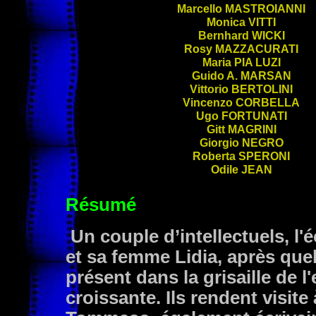
Marcello
MASTROIANNI
Monica
VITTI
Bernhard
WICKI
Rosy
MAZZACURATI
Maria
PIA LUZI
Guido A.
MARSAN
Vittorio
BERTOLINI
Vincenzo
CORBELLA
Ugo
FORTUNATI
Gitt
MAGRINI
Giorgio
NEGRO
Roberta
SPERONI
Odile
JEAN
Résumé
Un couple d’intellectuels, l
et sa femme Lidia, après que
présent dans la grisaille de 
croissante. Ils rendent visit