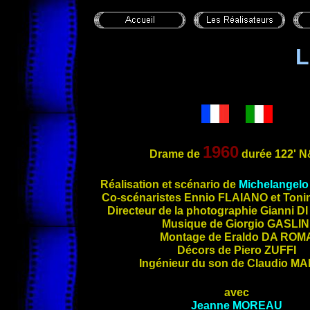
L
1960
Drame de
durée 122'
N
Réalisation et scénario de
Michelangel
Co-s
cénaristes Ennio
FLAIANO
et Ton
Directeur de la photographie Gianni
D
Musique de Giorgio
GASLIN
Montage de Eraldo
DA ROM
Décors de Piero
ZUFFI
Ingénieur du son de Claudio
MAI
avec
Jeanne
MOREAU