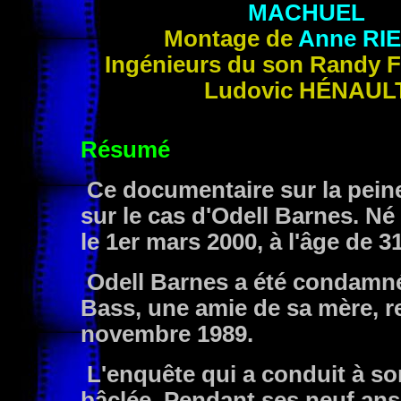
MACHUEL
Montage de
Anne
RI
Ingénieurs du son Randy
Ludovic
HÉNAUL
Résumé
Ce documentaire sur la peine
sur le cas d'Odell Barnes. Né 
le 1er mars 2000, à l'âge de 3
Odell Barnes a été condamné
Bass, une amie de sa mère, r
novembre 1989.
L'enquête qui a conduit à son
bâclée. Pendant ses neuf ans