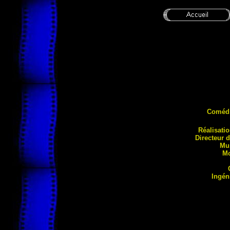
Coméd
Réali
sati
Directeur 
Mu
Mo
Ingén