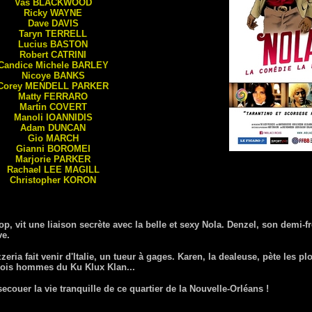
Vas
BLACKWOOD
Ricky
WAYNE
Dave
DAVIS
Taryn
TERRELL
Lucius
BASTON
Robert
CATRINI
Candice Michele
BARLEY
Nicoye
BANKS
Corey
MENDELL PARKER
Matty
FERRARO
Martin
COVERT
Manoli
IOANNIDIS
Adam
DUNCAN
Gio
MARCH
Gianni
BOROMEI
Marjorie
PARKER
Rachael
LEE MAGILL
Christopher
KORON
p, vit une liaison secrète avec la belle et sexy Nola. Denzel, son demi-fr
ve.
ria fait venir d'Italie, un tueur à gages. Karen, la dealeuse, pète les p
rois hommes du Ku Klux Klan...
ecouer la vie tranquille de ce quartier de la Nouvelle-Orléans !