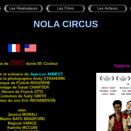
NOLA CIRCUS
2015
ie de
durée 85' Couleur
Sortie le
on et scénario de
Jean-Luc
ANNEST
de la photographie Andy
STRAHORN
sique de Polérik
ROUVIÈRE
ntage de Sarah
CHARTIER
Décors de Franck
ZITO
Costumes de Sally
SMITH
ieur du son Eric
RICHARDSON
avec
Jessica
MORALI
Martin
BATS BRADFORD
Reginal
VARICE
Kamille
MCCUIN