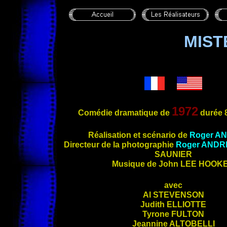
MIST
1972
Comédie dramatique de
durée 
Réalisation et scénario de
Roger
AN
Directeur de la photographie
Roger
ANDR
SAUNIER
Musique de John
LEE HOOK
avec
Al
STEVENSON
Judith
ELLIOTTE
Tyrone
FULTON
Jeannine
ALTOBELLI