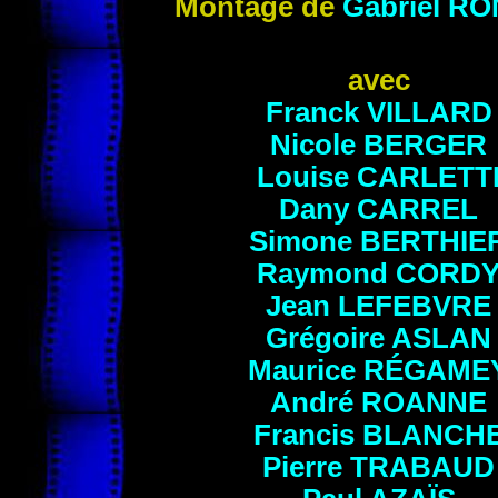
Montage de
Gabriel
RO
avec
Franck
VILLARD
Nicole
BERGER
Louise
CARLETT
Dany
CARREL
Simone
BERTHIE
Raymond
CORD
Jean
LEFEBVRE
Grégoire ASLAN
Maurice
RÉGAME
André
ROANNE
Francis
BLANCH
Pierre TRABAUD