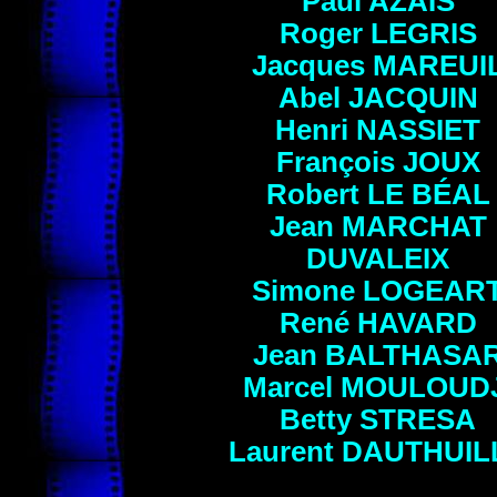
Paul
AZAÏS
Roger
LEGRIS
Jacques
MAREUI
Abel
JACQUIN
Henri
NASSIET
François
JOUX
Robert
LE BÉAL
Jean
MARCHAT
DUVALEIX
Simone
LOGEAR
René
HAVARD
Jean
BALTHASA
Marcel
MOULOUDJ
Betty STRESA
Laurent
DAUTHUIL