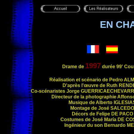
EN CHA
1997
Drame de
durée 99' Cou
Réalisatio
n et scénario de Pedro
AL
D'après l'œuvre de Ruth
REND
Co-scénaristes Jorge
GUERRICAECHEVARR
Directeur de la photographie Affon
Musique de Alberto
IGLESIA
Montage de José
SALCED
Décors de Felipe
DE PACO
Costumes de José María
DE CO
Ingénieur du son Bernardo
ME