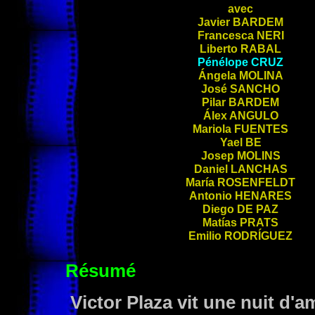
avec
Javier
BARDEM
Francesca
NERI
Liberto
RABAL
Pénélope
CRUZ
Ángela
MOLINA
José
SANCHO
Pilar
BARDEM
Álex
ANGULO
Mariola
FUENTES
Yael
BE
Josep
MOLINS
Daniel
LANCHAS
María
ROSENFELDT
Antonio
HENARES
Diego
DE PAZ
Matías
PRATS
Emilio
RODRÍGUEZ
Résumé
Victor Plaza vit une nuit d'a