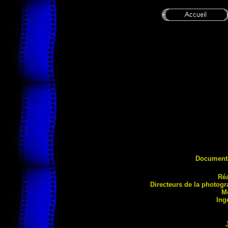
Documenta
Réa
Directeurs de la photo
gr
M
Ing