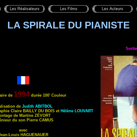
LA SPIRALE DU PIANISTE
Sortie
1994
ire
de
durée 100' Couleur
lisation de
Judith
ABITBOL
aphie Claire
BAILLY DU BOIS
et
Hélène
LOUVART
ontage de Martine
ZÉVORT
énieur du son Pierre
CAMUS
avec
Jean-Louis
HAGUENAUER