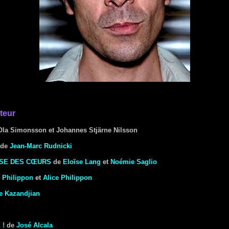
teur
Ola Simonsson et Johannes Stjärne Nilsson
de
Jean-Marc Rudnicki
SSE DES CŒURS
de
Eloïse Lang
et
Noémie Saglio
 Philippon
et
Alice Philippon
e Kazandjian
 !
de
José Alcala