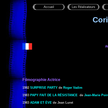
Cor
A
Filmographie Actrice
1982
SURPRISE PARTY
de
Roger Vadim
1983
PAPY FAIT DE LA RÉSISTANCE
de
Jean-Marie Poir
1983
ADAM ET ÈVE
de Jean Luret