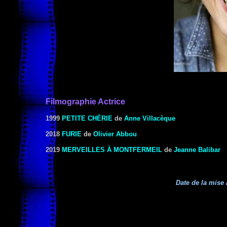
Filmographie Actrice
1999
PETITE CHÉRIE
de
Anne Villacèque
2018
FURIE
de
Olivier Abbou
2019
MERVEILLES À MONTFERMEIL
de
Jeanne Balibar
Date de la mise 