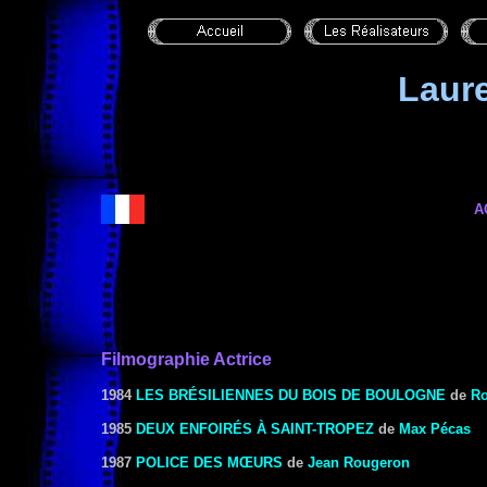
Laur
A
Filmographie Actrice
1984
LES BRÉSILIENNES DU BOIS DE BOULOGNE
de
Ro
1985
DEUX ENFOIRÉS À SAINT-TROPEZ
de
Max Pécas
1987
POLICE DES MŒURS
de
Jean Rougeron