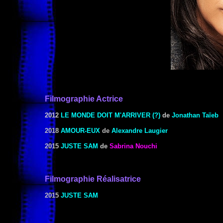
Filmographie Actrice
2012
LE MONDE DOIT M'ARRIVER (?)
de
Jonathan Taïeb
2018
AMOUR-EUX
de
Alexandre Laugier
2015
JUSTE SAM
de
Sabrina Nouchi
Filmographie
Réalisat
rice
2015
JUSTE SAM