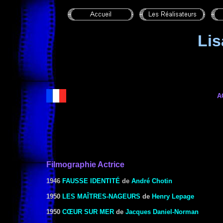
Li
A
Filmographie Actrice
1946
FAUSSE IDENTITÉ
de
André Chotin
1950
LES MAÎTRES-NAGEURS
de
Henry Lepage
1950
CŒUR SUR MER
de
Jacques Daniel-Norman