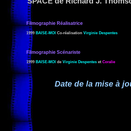
SPACE
de Richard J. Thoms
Filmographie
Réalisat
rice
1999
BAISE-MOI
Co-réalisation
Virginie Despentes
Filmographie Scénariste
1999
BAISE-MOI
de
Virginie Despentes
et
Coralie
Date de la mise à jo