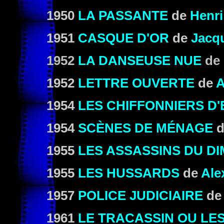
1950
LA PASSANTE
de
Henri
1951
CASQUE D'OR
de
Jacq
1952
LA DANSEUSE NUE
de
1952
LETTRE OUVERTE
de
A
1954
LES CHIFFONNIERS D
1954
SCÈNES DE MÉNAGE
d
1955
LES ASSASSINS DU D
1955
LES HUSSARDS
de
Ale
1957
POLICE JUDICIAIRE
d
1961
LE TRACASSIN OU LES