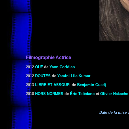
Filmographie Actrice
2012
OUF
de
Yann Coridian
2012
DOUTES
de
Yamini Lila Kumar
2013
LIBRE ET ASSOUPI
de
Benjamin Guedj
2018
HORS NORMES
de
Éric Tolédano
et
Olivier Nakache
Date de la mise à