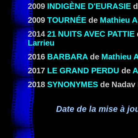
2009
INDIGÈNE D'EURASIE
d
2009
TOURNÉE
de
Mathieu A
2014
21 NUITS AVEC PATTIE
Larrieu
2016
BARBARA
de
Mathieu A
2017
LE GRAND PERDU
de
A
2018
SYNONYMES
de Nadav 
Date de la mise à jou