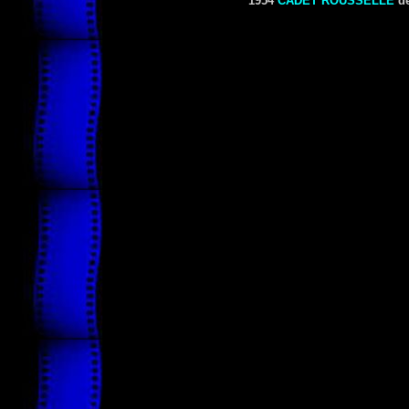
1954
CADET ROUSSELLE
d