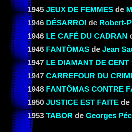
1945
JEUX DE FEMMES
de
M
1946
DÉSARROI
de
Robert-P
1946
LE CAFÉ DU CADRAN
1946
FANTÔMAS
de
Jean Sa
1947
LE DIAMANT DE CENT
1947
CARREFOUR DU CRIM
1948
FANTÔMAS CONTRE 
1950
JUSTICE EST FAITE
de
1953
TABOR
de
Georges Péc