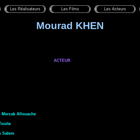
Mourad KHEN
ACTEUR
e
Merzak Allouache
Touita
s Salem